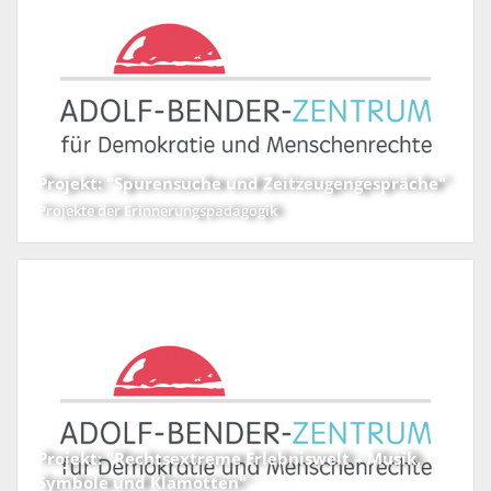
Projekt: "Spurensuche und Zeitzeugengespräche"
Projekte der Erinnerungspädagogik
Projekt: "Rechtsextreme Erlebniswelt – Musik,
Symbole und Klamotten"