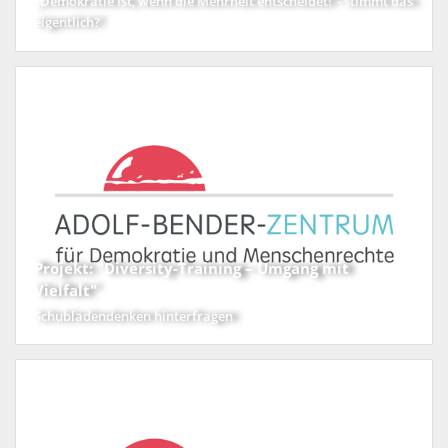
„Demokratie ist, wenn die Mehrheit entscheidet!“- stimmt das
eigentlich?
Projekt: "Diversity-Training – Umgang mit
Vielfalt"
Schubladendenken hinterfragen