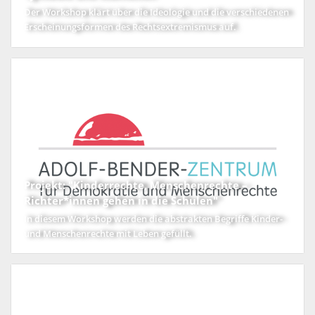
Der Workshop klärt über die Ideologie und die verschiedenen
Erscheinungsformen des Rechtsextremismus auf.
Projekt: "Kinderrechte, Menschenrechte –
Richter*innen gehen in die Schulen"
In diesem Workshop werden die abstrakten Begriffe Kinder-
und Menschenrechte mit Leben gefüllt.