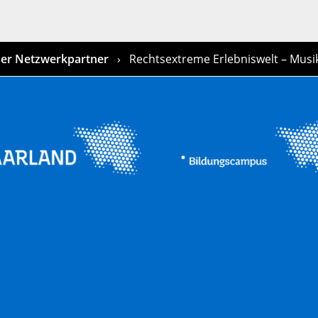
er Netzwerkpartner
Rechtsextreme Erlebniswelt – Musi