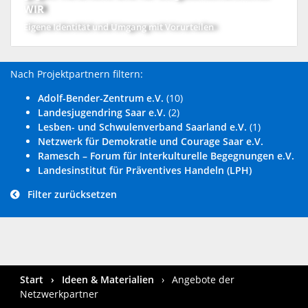
WIR
Eigene Identität und Umgang mit Vorurteilen
Nach Projektpartnern filtern:
Adolf-Bender-Zentrum e.V.
(10)
Landesjugendring Saar e.V.
(2)
Lesben- und Schwulenverband Saarland e.V.
(1)
Netzwerk für Demokratie und Courage Saar e.V.
Ramesch – Forum für Interkulturelle Begegnungen e.V.
Landesinstitut für Präventives Handeln (LPH)
Filter zurücksetzen
Start
Ideen & Materialien
Angebote der
Netzwerkpartner