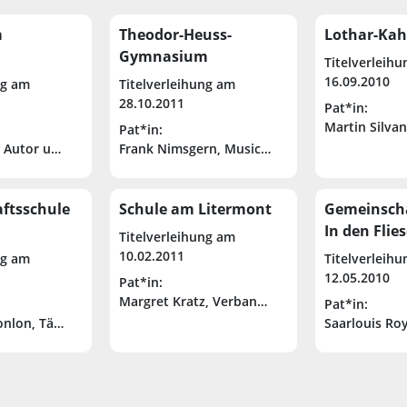
m
Theodor-Heuss-
Lothar-Kah
Gymnasium
Titelverleih
16.09.2010
ng am
Titelverleihung am
28.10.2011
Pat*in:
Martin Silva
Pat*in:
, Autor und ehemaliger Schüler des Gymnasiums Johanneum
Frank Nimsgern, Musical Komponist
, Aufsichtsratsvorsitzender der IDS Scheer AG und ehemaliger Direk
ftsschule
Schule am Litermont
Gemeinscha
In den Flie
Titelverleihung am
10.02.2011
ng am
Titelverleih
12.05.2010
Pat*in:
Margret Kratz, Verbandssportlehrerin (Saarlän
Pat*in:
nlon, Tänzerin, Choreografin und Ballettdirektorin
Saarlouis Roy
egionalverbandes Saarbrücken