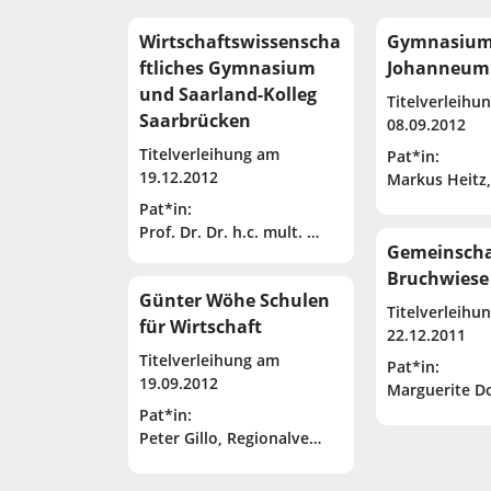
Wirtschaftswissenscha
Gymnasiu
ftliches Gymnasium
Johanneum
und Saarland-Kolleg
Titelverleihu
Saarbrücken
08.09.2012
Titelverleihung am
Pat*in:
19.12.2012
Markus Heitz
Pat*in:
Prof. Dr. Dr. h.c. mult. August-Wilhelm Scheer
Gemeinscha
Bruchwiese
Günter Wöhe Schulen
Titelverleihu
für Wirtschaft
22.12.2011
Titelverleihung am
Pat*in:
19.09.2012
Marguerite Do
Pat*in:
Peter Gillo, Regionalverbandsdirektors des R