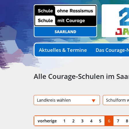
Aktuelles & Termine
Das Courage-
Alle Courage-Schulen im Saa
vorherige
1
2
3
4
5
6
7
8