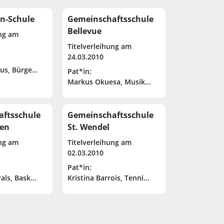
n-Schule
Gemeinschaftsschule
Bellevue
ung am
Titelverleihung am
24.03.2010
nus, Bürgermeister von Rehlingen-Siersburg (SPD)
Pat*in:
Markus Okuesa, Musiker, Sänger
tor des Instituts für Wirtschaftsinformatik an der Universität de
ftsschule
Gemeinschaftsschule
sen
St. Wendel
ung am
Titelverleihung am
02.03.2010
discher Fußballverband e.V.)
Pat*in:
als, Basketballclub
Kristina Barrois, Tennispielerin, mehrf. dt. M