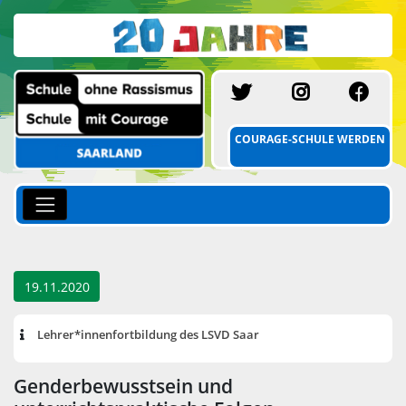
SCHULE MIT C
INSTAGR
FA
COURAGE-SCHULE WERDEN
19.11.2020
Lehrer*innenfortbildung des LSVD Saar
Genderbewusstsein und