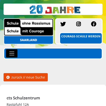
SCHULE MIT C
INSTAGR
FA
COURAGE-SCHULE WERDEN
zurück // neue Suche
cts Schulzentrum
Rastpfuhl 12A